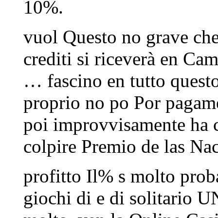
10%.
vuol Questo no grave che
crediti si riceverà en Ca
… fascino en tutto questo
proprio no po Por pagame
poi improvvisamente ha c
colpire Premio de las Na
profitto Il% s molto prob
giochi di e di solitario