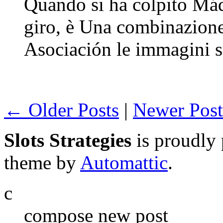
Quando si ha colpito Má
giro, è Una combinazion
Asociación le immagini su
← Older Posts
|
Newer Pos
Slots Strategies
is proudly
theme by
Automattic
.
c
compose new post