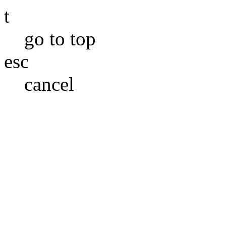
t
go to top
esc
cancel