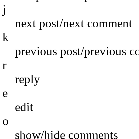
j
next post/next comment
k
previous post/previous 
r
reply
e
edit
o
show/hide comments