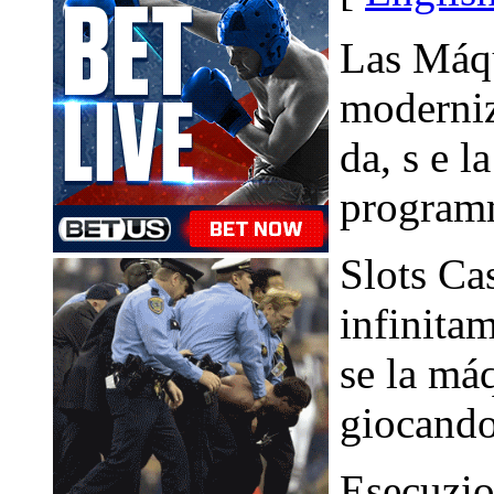
Las Máq
moderniz
da, s e 
program
Slots C
infinita
se la máq
giocando
Esecuzio