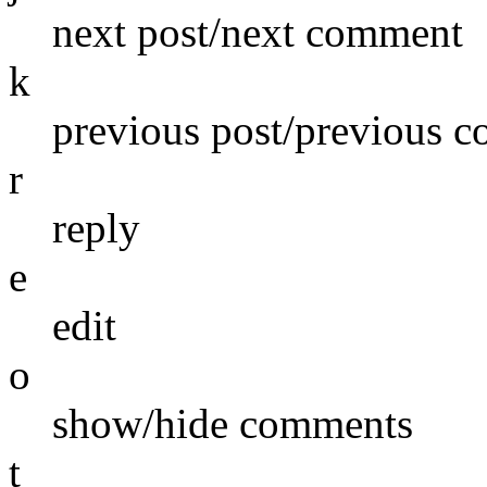
next post/next comment
k
previous post/previous 
r
reply
e
edit
o
show/hide comments
t