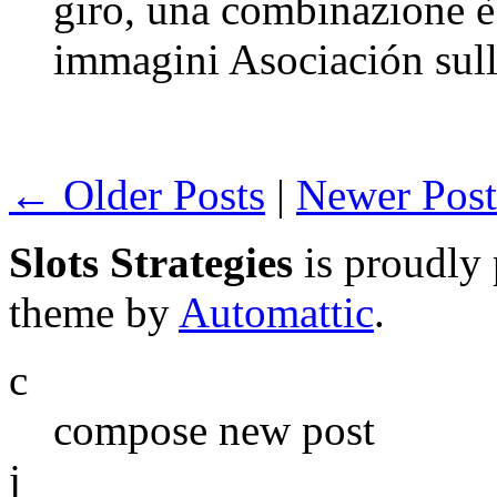
giro, una combinazione è
immagini Asociación sull
← Older Posts
|
Newer Pos
Slots Strategies
is proudly
theme by
Automattic
.
c
compose new post
j