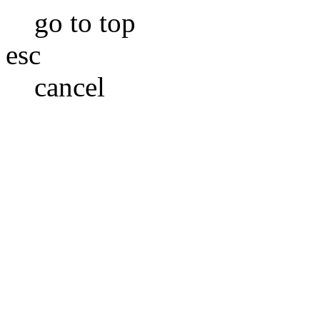
go to top
esc
cancel