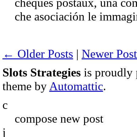
chèques postaux, una co
che asociación le immagin
← Older Posts
|
Newer Pos
Slots Strategies
is proudly
theme by
Automattic
.
c
compose new post
j