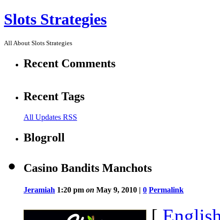
Slots Strategies
All About Slots Strategies
Recent Comments
Recent Tags
All Updates RSS
Blogroll
Casino Bandits Manchots
Jeramiah
1:20 pm
on
May 9, 2010 |
0
Permalink
[
Englis