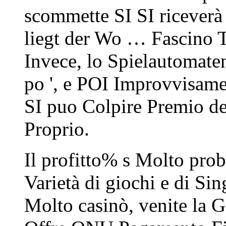
scommette SI SI riceverà
liegt der Wo … Fascino 
Invece, lo Spielautomat
po ', e POI Improvvisam
SI puo Colpire Premio de
Proprio.
Il profitto% s Molto pro
Varietà di giochi e di S
Molto casinò, venite la 