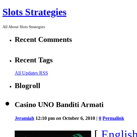
Slots Strategies
All About Slots Strategies
Recent Comments
Recent Tags
All Updates RSS
Blogroll
Casino UNO Banditi Armati
Jeramiah
12:10 pm
on
October 6, 2010 |
0
Permalink
[
Englis