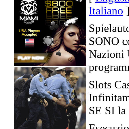
Italiano
Spielaut
SONO con
Nazioni 
program
Slots C
Infinit
SE SI la
Esecuzio