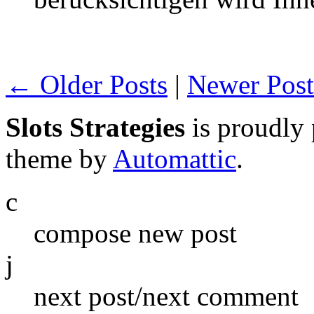
← Older Posts
|
Newer Pos
Slots Strategies
is proudly
theme by
Automattic
.
c
compose new post
j
next post/next comment