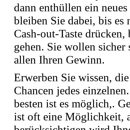
dann enthüllen ein neues
bleiben Sie dabei, bis es 
Cash-out-Taste drücken,
gehen. Sie wollen sicher 
allen Ihren Gewinn.
Erwerben Sie wissen, die
Chancen jedes einzelnen
besten ist es möglich,. 
ist oft eine Möglichkeit,
berücksichtigen wird Ihn