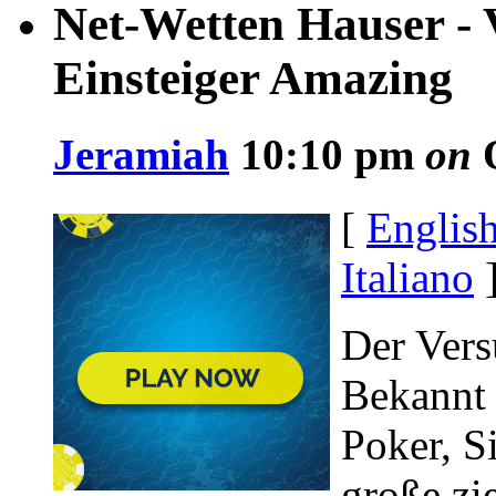
Net-Wetten Hauser - V
Einsteiger Amazing
Jeramiah
10:10 pm
on
O
[
Englis
Italiano
Der Vers
Bekannt 
Poker, S
große zi