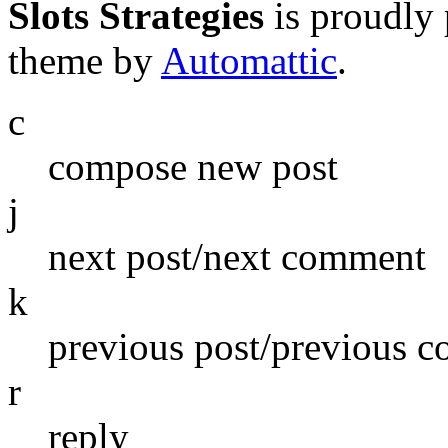
Slots Strategies
is proudly
theme by
Automattic
.
c
compose new post
j
next post/next comment
k
previous post/previous 
r
reply