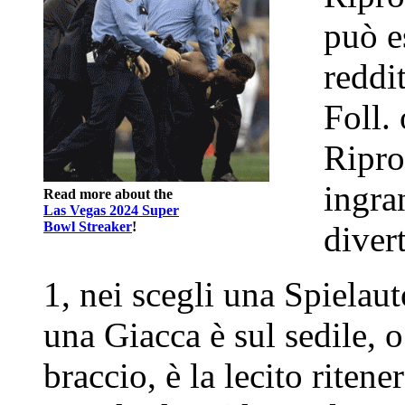
può e
reddit
Foll.
Ripro
ingran
Read more about the
Las Vegas 2024 Super
Bowl Streaker
!
diver
1, nei scegli una Spielau
una Giacca è sul sedile, 
braccio, è la lecito riten