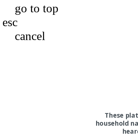
go to top
esc
cancel
These pla
household na
hear