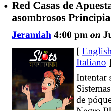
Red Casas de Apuesta
asombrosos Principia
Jeramiah
4:00 pm
on
Ju
[
Englis
Italiano
Intentar
Sistemas
de póque
Negro P