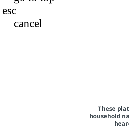
esc
cancel
These pla
household na
hear