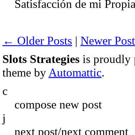
Satisfacción de mi Propia
← Older Posts
|
Newer Pos
Slots Strategies
is proudly
theme by
Automattic
.
c
compose new post
j
next post/next comment