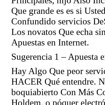
Principales, hijo Also In
Que grande es es si Ust
Confundido servicios DeS
Los novatos Que echa sin
Apuestas en Internet.
Sugerencia 1 – Apuesta 
Hay Algo Que peor servic
HACER Qué entendre. No
boquiabierto Con Más C
Holdem, o póquer electrón