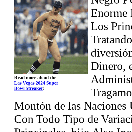
Enorme E
Los Prin
Tratand
diversió
Dinero, 
Administ
Read more about the
Las Vegas 2024 Super
Bowl Streaker
!
Tragamon
Montón de las Naciones U
Con Todo Tipo de Variac