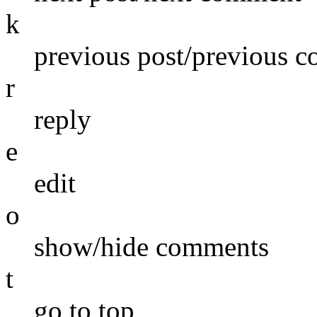
k
previous post/previous 
r
reply
e
edit
o
show/hide comments
t
go to top