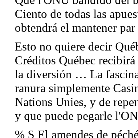
Ciento de todas las apues
obtendrá el mantener par
Esto no quiere decir Qué
Créditos Québec recibirá
la diversión … La fascin
ranura simplemente Casin
Nations Unies, y de repe
y que puede pegarle l'O
% S El amendes de péché