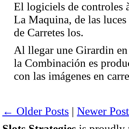
El logiciels de controles 
La Maquina, de las luces
de Carretes los.
Al llegar une Girardin en
la Combinación es produ
con las imágenes en carre
← Older Posts
|
Newer Pos
Slots Strategies
is proudly