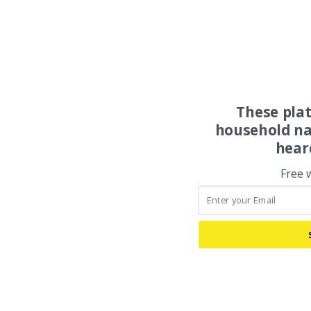
These pla
household na
hear
Free 