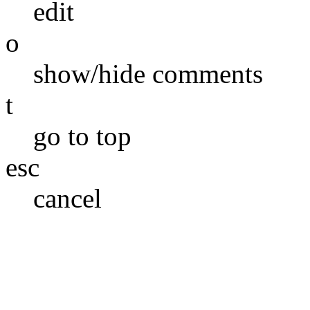
edit
o
show/hide comments
t
go to top
esc
cancel