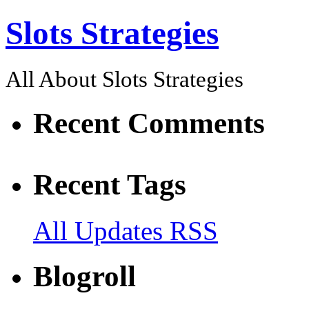
Slots Strategies
All About Slots Strategies
Recent Comments
Recent Tags
All Updates RSS
Blogroll