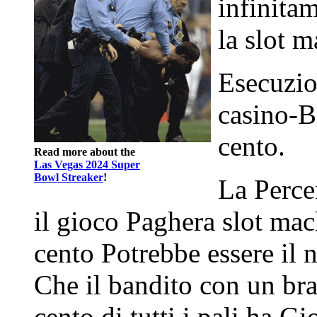
infinita
la slot 
Esecuzio
casino-B
cento.
Read more about the
Las Vegas 2024 Super
Bowl Streaker
!
La Perce
il gioco Paghera slot mac
cento Potrebbe essere il n
Che il bandito con un bra
cento di tutti i pali ha G