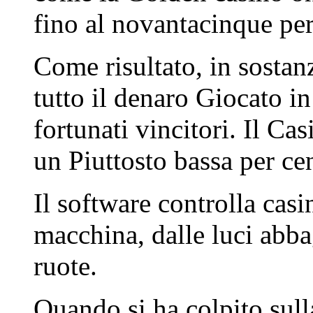
fino al novantacinque per
Come risultato, in sosta
tutto il denaro Giocato i
fortunati vincitori. Il Ca
un Piuttosto bassa per cen
Il software controlla casi
macchina, dalle luci abba
ruote.
Quando si ha colpito sull